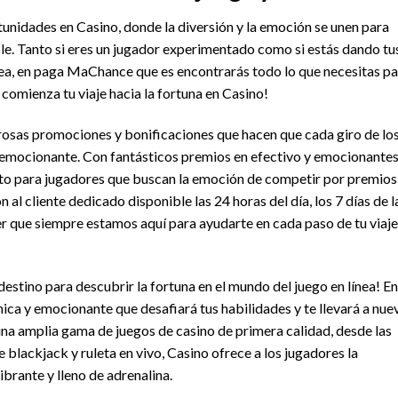
nidades en Casino, donde la diversión y la emoción se unen para
ble. Tanto si eres un jugador experimentado como si estás dando tu
nea, en paga MaChance que es encontrarás todo lo que necesitas p
 comienza tu viaje hacia la fortuna en Casino!
erosas promociones y bonificaciones que hacen que cada giro de lo
 emocionante. Con fantásticos premios en efectivo y emocionante
cto para jugadores que buscan la emoción de competir por premios
 al cliente dedicado disponible las 24 horas del día, los 7 días de l
er que siempre estamos aquí para ayudarte en cada paso de tu viaje
stino para descubrir la fortuna en el mundo del juego en línea! En
nica y emocionante que desafiará tus habilidades y te llevará a nue
una amplia gama de juegos de casino de primera calidad, desde las
lackjack y ruleta en vivo, Casino ofrece a los jugadores la
brante y lleno de adrenalina.