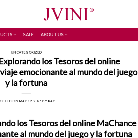
UCTS
SALE
ABOUT US
UNCATEGORIZED
 Explorando los Tesoros del online
viaje emocionante al mundo del juego
y la fortuna
OSTED ON
MAY 12, 2025
BY
RAY
rando los Tesoros del online MaChance
ante al mundo del juego y la fortuna