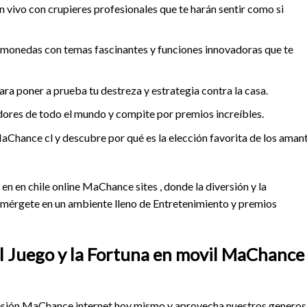
n vivo con crupieres profesionales que te harán sentir como si
amonedas con temas fascinantes y funciones innovadoras que te
ara poner a prueba tu destreza y estrategia contra la casa.
dores de todo el mundo y compite por premios increíbles.
Chance cl y descubre por qué es la elección favorita de los aman
 en chile online MaChance sites , donde la diversión y la
Sumérgete en un ambiente lleno de Entretenimiento y premios
 Juego y la Fortuna en movil MaChance
r sesión MaChance internet hoy mismo y aprovecha nuestros genero