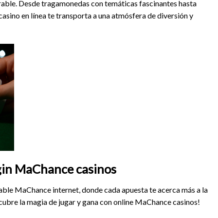
rable. Desde tragamonedas con temáticas fascinantes hasta
asino en línea te transporta a una atmósfera de diversión y
gin MaChance casinos
fiable MaChance internet, donde cada apuesta te acerca más a la
cubre la magia de jugar y gana con online MaChance casinos!