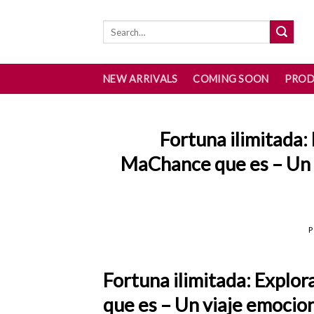
Skip
to
content
NEW ARRIVALS
COMING SOON
PROD
Fortuna ilimitada:
MaChance que es – Un 
P
Fortuna ilimitada: Explo
que es – Un viaje emocion