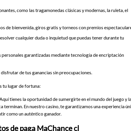
nantes, como las tragamonedas clásicas y modernas, la ruleta, el
s de bienvenida, giros gratis y torneos con premios espectaculare
 resolver cualquier duda o inquietud que puedas tener durante tu
s personales garantizadas mediante tecnología de encriptación
disfrutar de tus ganancias sin preocupaciones.
tu lugar de fortuna:
quí tienes la oportunidad de sumergirte en el mundo del juego y l
ca terminan. En nuestro casino, te garantizamos una experiencia ún
ntir como un auténtico ganador.
tos de paga MaChance cl