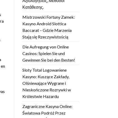
Αξιολογήσεις, Μέθοδοι
Κατάθεσης.
s
Mistrzowski Fortuny Zamek:
ara
Kasyno Android Slottica
Baccarat – Gdzie Marzenia
Stają się Rzeczywistością
s
s
Die Aufregung von Online
Casinos: Spielen Sie und
a
Gewinnen Sie bei den Besten!
 en
Sloty Total Logowaniene
Kasyno: Kuszące Zakłady,
Olśniewające Wygrane i
Nieskończone Rozrywki w
vas
Królestwie Hazardu
Zagraniczne Kasyna Online:
Światowa Podróż Przez