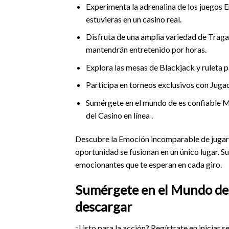
Experimenta la adrenalina de los juegos E
estuvieras en un casino real.
Disfruta de una amplia variedad de Trag
mantendrán entretenido por horas.
Explora las mesas de Blackjack y ruleta p
Participa en torneos exclusivos con Juga
Sumérgete en el mundo de es confiable Ma
del Casino en línea .
Descubre la Emoción incomparable de jugar en
oportunidad se fusionan en un único lugar. 
emocionantes que te esperan en cada giro.
Sumérgete en el Mundo del
descargar
¿Listo para la acción? Regístrate en inicia